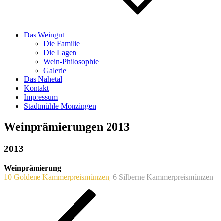
Das Weingut
Die Familie
Die Lagen
Wein-Philosophie
Galerie
Das Nahetal
Kontakt
Impressum
Stadtmühle Monzingen
Weinprämierungen 2013
2013
Weinprämierung
10 Goldene Kammerpreismünzen,
6 Silberne Kammerpreismünzen
Beitragsnavigation
Vorheriger
Beitrag