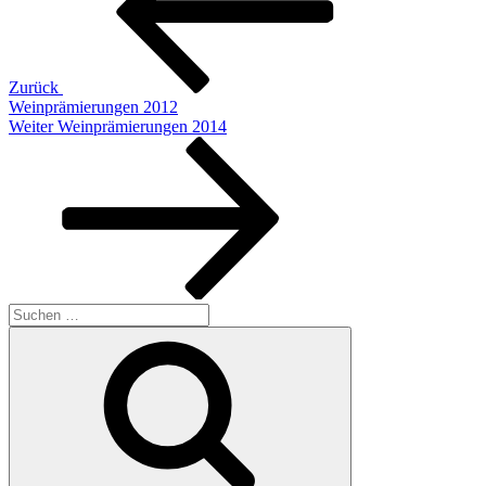
Zurück
Weinprämierungen 2012
Nächster
Weiter
Weinprämierungen 2014
Beitrag
Suchen
nach:
Suchen