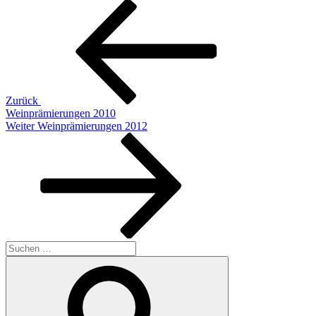
Beitragsnavigation
Vorheriger
Beitrag
Zurück
Weinprämierungen 2010
Nächster
Weiter
Weinprämierungen 2012
Beitrag
Suchen
nach:
Suchen