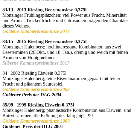
83/13 | 2013 Riesling Beerenauslese 0,375l
Monzinger Frühlingsplätzchen;
viel Power aus Frucht, Mineralität
und Aroma. Trockenfrüchte und Citrusnoten prägen den Charakter
dieses Weines.
Goldene Kammerpreismünze 2014
83/15 | 2015 Riesling Beerenauslese 0,375l
Monzinger Halenberg;
hochinteressante Kombination aus zwei
Leseterminen (26.Okt.. und 18. Jan.), cremig und weich mit feinen
Aromen von Honigmelonen.
Silberne Kammerpreismünze 2017
84 | 2002 Riesling Eiswein
0,375l
Monzinger Halenberg;
feine Eisweinaromen gepaart mit feiner
Frucht und pikantem Säurespiel.
Goldene Kammerpreismünze 2003
Goldener Preis der DLG 2004
85/99 | 1999 Riesling Eiswein 0,375l
Monzinger Halenberg; phantastische Kombination aus Eiswein- und
Botrytisaromen; die Krönung des Jahrgangs ´99.
Goldene Kammerpreismünze 2000
Goldener Preis der DLG 2001