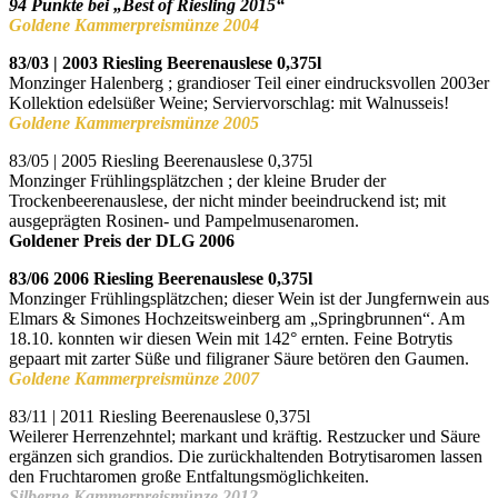
94 Punkte bei „Best of Riesling 2015“
Goldene Kammerpreismünze 2004
83/03 | 2003 Riesling Beerenauslese 0,375l
Monzinger Halenberg ; g
randioser Teil einer eindrucksvollen 2003er
Kollektion edelsüßer Weine;
Serviervorschlag: mit Walnusseis!
Goldene Kammerpreismünze 2005
83/05 | 2005 Riesling Beerenauslese 0,375l
Monzinger Frühlingsplätzchen ;
der kleine Bruder der
Trockenbeerenauslese, der nicht minder beeindruckend ist;
mit
ausgeprägten Rosinen- und Pampelmusenaromen.
Goldener Preis der DLG 2006
83/06 2006 Riesling Beerenauslese
0,375l
Monzinger Frühlingsplätzchen;
dieser Wein ist der Jungfernwein aus
Elmars & Simones Hochzeitsweinberg
am „Springbrunnen“. Am
18.10. konnten wir diesen Wein mit 142° ernten. Feine Botrytis
gepaart mit zarter Süße und filigraner Säure betören den Gaumen.
Goldene Kammerpreismünze 2007
83/11 | 2011 Riesling Beerenauslese
0,375l
Weilerer Herrenzehntel;
markant und kräftig. Restzucker und Säure
ergänzen sich grandios. Die
zurückhaltenden Botrytisaromen lassen
den Fruchtaromen große Entfaltungsmöglichkeiten.
Silberne Kammerpreismünze 2012