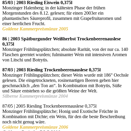
85/03 | 2003 Riesling Eiswein
0,375l
Monzinger Halenberg;
in der kältesten Phase der frühen
Morgenstunden des 8.12. gelesen;
für einen 2003er ein
phantastisches Säureprofil, zusammen mit
Grapefruitaromen und
einer herrlichen Frucht.
Goldene Kammerpreismünze 2005
86 | 2003 Spätburgunder Weißherbst Trockenbeerenauslese
0,375l
Monzinger Frühlingsplätzchen;
absolute Rarität, von der nur ca. 140
Flaschen geerntet wurden;
fulminanter Wein mit intensiven Aromen
von Litschi und Botrytis.
87/03 | 2003 Riesling Trockenbeerenauslese 0,375l
Monzinger Frühlingsplätzchen;
dieser Wein wurde mit 186° Oechsle
gelesen. Die eingetrockneten,
rosinenartigen Beeren geben hier
geschmacklich „den Ton an“. In Kombination mit Botrytis, Süße
und Säure entstehen so die größten Weine der Welt.
Silberne Kammerpreismünze 2004
87/05 | 2005 Riesling Trockenbeerenauslese 0,375l
Monzinger Frühlingsplätzche;
Honig und Exotische Früchte in
Kombination mit Dichte;
ein Wein, für den die beste Beschreibung
noch nicht genug wäre.
Goldene Kammerpreismünze 2006